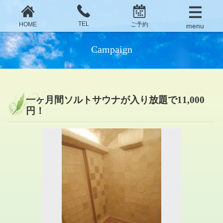
TEL
HOME
ご予約
Campaign
一ヶ月間ソルトサウナが入り放題で11,000
円！