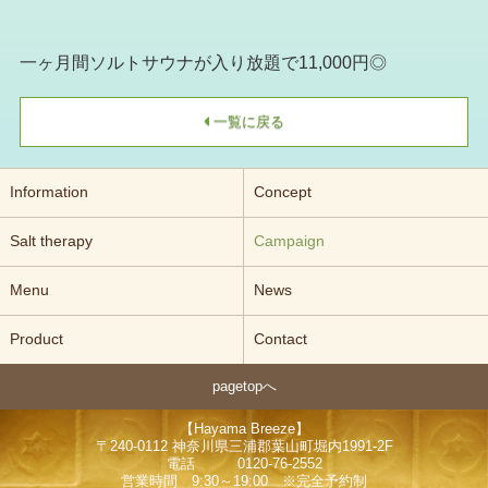
一ヶ月間ソルトサウナが入り放題で11,000円◎
一覧に戻る
Information
Concept
Salt therapy
Campaign
Menu
News
Product
Contact
pagetopへ
【Hayama Breeze】
〒240-0112 神奈川県三浦郡葉山町堀内1991-2F
電話 0120-76-2552
営業時間 9:30～19:00 ※完全予約制