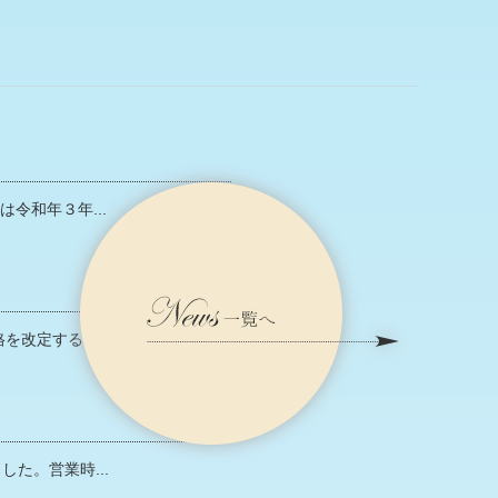
令和年３年...
改定する...
た。営業時...