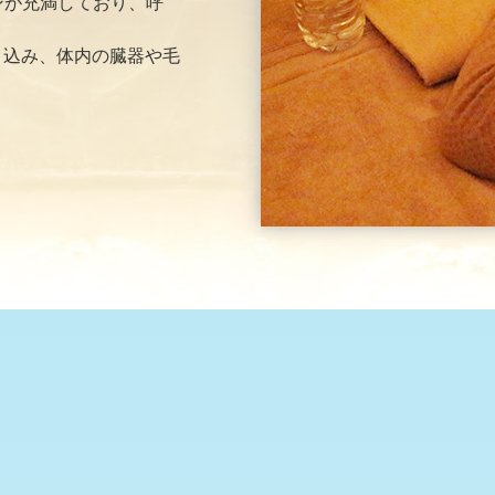
ンが充満しており、呼
り込み、体内の臓器や毛
。