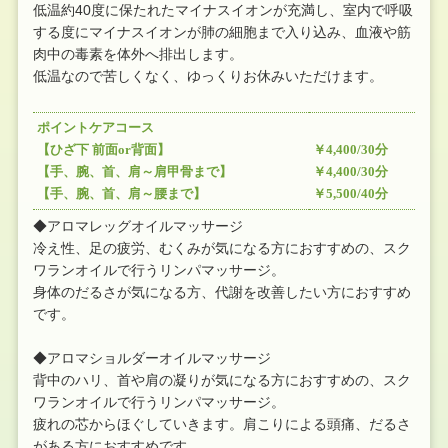
低温約40度に保たれたマイナスイオンが充満し、室内で呼吸
する度にマイナスイオンが肺の細胞まで入り込み、血液や筋
肉中の毒素を体外へ排出します。
低温なので苦しくなく、ゆっくりお休みいただけます。
ポイントケアコース
【ひざ下 前面or背面】
￥4,400/30分
【手、腕、首、肩～肩甲骨まで】
￥4,400/30分
【手、腕、首、肩～腰まで】
￥5,500/40分
◆アロマレッグオイルマッサージ
冷え性、足の疲労、むくみが気になる方におすすめの、スク
ワランオイルで行うリンパマッサージ。
身体のだるさが気になる方、代謝を改善したい方におすすめ
です。
◆アロマショルダーオイルマッサージ
背中のハリ、首や肩の凝りが気になる方におすすめの、スク
ワランオイルで行うリンパマッサージ。
疲れの芯からほぐしていきます。肩こりによる頭痛、だるさ
がある方におすすめです。