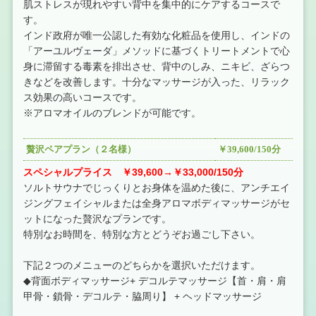
肌ストレスが現れやすい背中を集中的にケアするコースで
す。
インド政府が唯一公認した有効な化粧品を使用し、インドの
「アーユルヴェーダ」メソッドに基づくトリートメントで心
身に滞留する毒素を排出させ、背中のしみ、ニキビ、ざらつ
きなどを改善します。十分なマッサージが入った、リラック
ス効果の高いコースです。
※アロマオイルのブレンドが可能です。
贅沢ペアプラン（２名様）
￥39,600/150分
スペシャルプライス ￥39,600→￥33,000/150分
ソルトサウナでじっくりとお身体を温めた後に、アンチエイ
ジングフェイシャルまたは全身アロマボディマッサージがセ
ットになった贅沢なプランです。
特別なお時間を、特別な方とどうぞお過ごし下さい。
下記２つのメニューのどちらかを選択いただけます。
◆背面ボディマッサージ+ デコルテマッサージ【首・肩・肩
甲骨・鎖骨・デコルテ・脇周り】 + ヘッドマッサージ