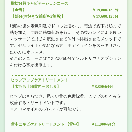
脂肪分解キャビテーションコース
【全身】
￥19,800/150分
【部分(お好きな箇所を2箇所)】
￥17,600/120分
脂肪の塊を電気刺激でドロっと溶かし、電波で皮下脂肪まで
熱を加え、同時に筋肉刺激を行い、その後ハンドによる痩身
マッサージで脂肪を流動させて体外へ排出させるメソッドで
す。セルライトが気になる方、ボディラインをスッキリさせ
たい方にオススメ。
※このメニューには￥2,200/60分でソルトサウナオプション
を付ける事が出来ます。
ヒップアップケアトリートメント
【太もも上部背面～おしり】
￥8,800/60分
ヒップのざらつき、尾てい骨の色素沈着、ヒップのたるみを
改善するトリートメントです。
※アロマオイルのブレンドが可能です。
背中ニキビケアトリートメント 【背中】
￥11,000/60分